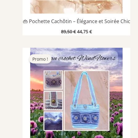
👜 Pochette Cachôtin – Élégance et Soirée Chic
Le
Le
89,50
€
44,75
€
prix
prix
initial
actuel
était :
est :
89,50 €.
44,75 €.
Promo !