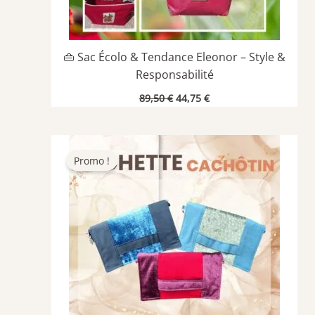
👜 Sac Écolo & Tendance Eleonor – Style &
Responsabilité
Le
Le
89,50
€
44,75
€
prix
prix
initial
actuel
était :
est :
89,50 €.
44,75 €.
Promo !