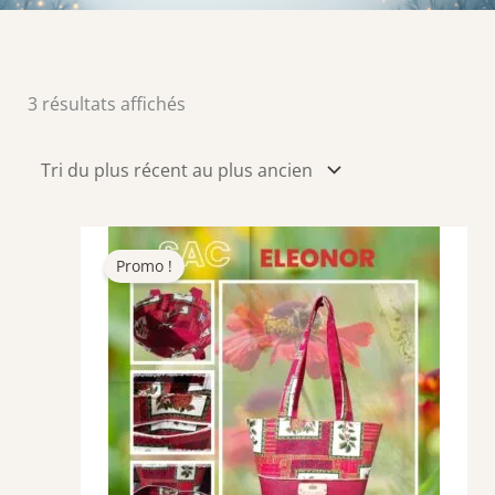
Trié
3 résultats affichés
du
plus
récent
au
plus
Promo !
ancien