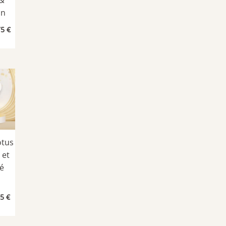
on
Plage
75
€
de
prix :
1,90 €
à
3,75 €
otus
 et
té
Le
25
€
prix
al
actuel
 :
est :