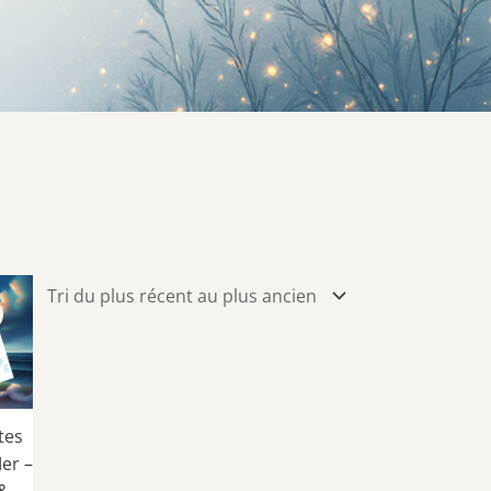
tes
er –
 &