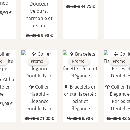
initi
ance
Douceur
Le
Le
était
89,50
€
44,75
€
prix
prix
velours,
Le
Le
89,5
8,90
€
initial
actuel
prix
prix
harmonie et
était :
est :
initial
actuel
beauté
89,50 €.
44,75 €.
était :
est :
19,00 €.
8,90 €.
Le
Le
20,00
€
9,90
€
prix
prix
initial
actuel
était :
est :
20,00 €.
9,90 €.
o !
Promo !
Promo !
Promo !
er Atiha
ité en
💎 Collier
💎 Bracelets en
💎 Collier T
pe
Haapiti –
cristal facetté :
Élégant 
Élégance
éclat et
Perles e
Le
Le
21,00
€
prix
prix
Double Face
élégance
Dentelle
nitial
actuel
Le
Le
Le
Le
Le
tait :
est :
30,00
€
21,00
€
19,00
€
8,90
€
85,00
€
42,
prix
prix
prix
prix
prix
30,00 €.
21,00 €.
initial
actuel
initial
actuel
initi