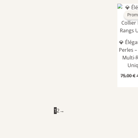
Prom
💎 Élég
Perles –
Multi-
Uni
75,00
€
i
é
1
2
→