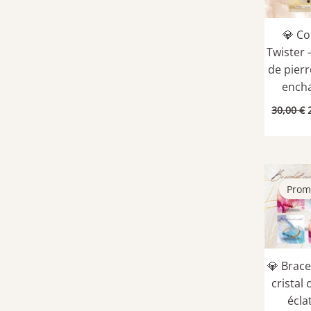
💎 Co
Twister 
de pierr
ench
30,00
€
i
é
Prom
💎 Brace
cristal c
écla