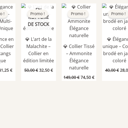
était :
est :
était :
est :
était
30,00 €.
21,00 €.
19,00 €.
8,90 €.
85,0
EN
o !
Promo !
Promo !
Promo !
RUPTURE
DE STOCK
ance en
💎 L’art de la
💎 Élégan
 Collier
Malachite –
💎 Collier Tissé
unique – Col
Rangs
Collier en
– Ammonite
brodé en j
que
édition limitée
Élégance
coloré
naturelle
Le
Le
Le
Le
Le
41,25
€
50,00
€
32,50
€
40,00
€
28,
prix
prix
prix
prix
prix
Le
Le
149,00
€
74,50
€
nitial
actuel
initial
actuel
initi
prix
prix
tait :
est :
était :
est :
était
initial
actuel
75,00 €.
41,25 €.
50,00 €.
32,50 €.
40,0
était :
est :
149,00 €.
74,50 €.