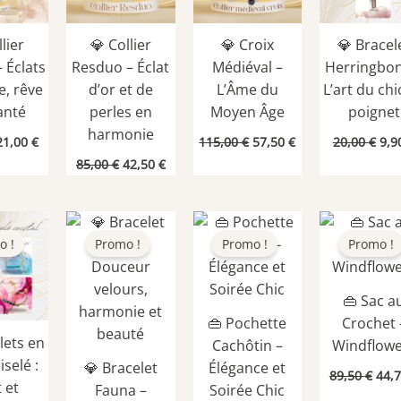
llier
💎 Collier
💎 Croix
💎 Bracel
– Éclats
Resduo – Éclat
Médiéval –
Herringbon
e, rêve
d’or et de
L’Âme du
L’art du chi
anté
perles en
Moyen Âge
poignet
harmonie
Le
Le
Le
Le
Le
21,00
€
115,00
€
57,50
€
20,00
€
9,9
prix
prix
prix
prix
pri
Le
Le
85,00
€
42,50
€
nitial
actuel
initial
actuel
init
prix
prix
tait :
est :
était :
est :
étai
initial
actuel
30,00 €.
21,00 €.
115,00 €.
57,50 €.
20,
était :
est :
85,00 €.
42,50 €.
o !
Promo !
Promo !
Promo !
👜 Sac a
👜 Pochette
Crochet 
lets en
Cachôtin –
Windflowe
iselé :
💎 Bracelet
Élégance et
Le
89,50
€
44,
t et
prix
Fauna –
Soirée Chic