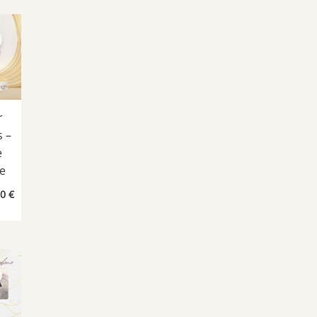
0 €.
41,25 €.
r
s –
e
e
Le
00
€
prix
al
actuel
 :
est :
0 €.
21,00 €.