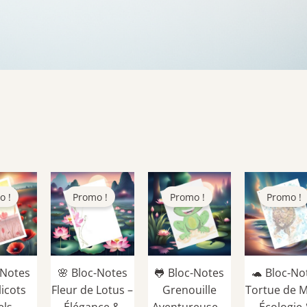
o !
Promo !
Promo !
Promo !
-Notes
🌸 Bloc-Notes
🐸 Bloc-Notes
🐢 Bloc-No
icots
Fleur de Lotus –
Grenouille
Tortue de M
els –
Élégance &
Aventureuse –
Écologie