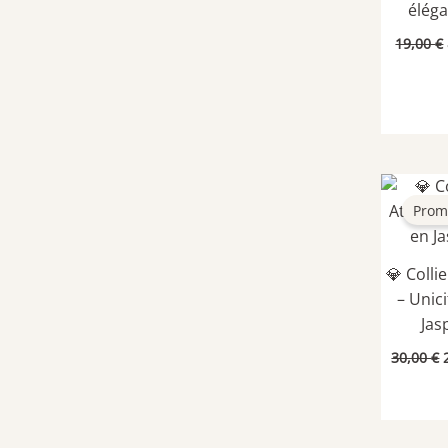
élég
19,00
€
Prom
💎 Colli
– Unic
Jas
30,00
€
i
é