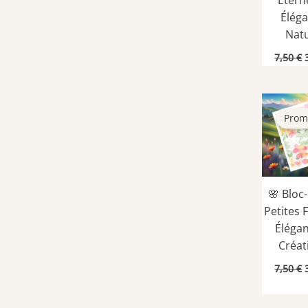
Élég
Nat
7,50
€
i
é
Prom
🌸 Bloc
Petites 
Éléga
Créat
7,50
€
i
é