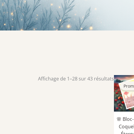
Trié
Affichage de 1–28 sur 43 résultats
du
Prom
plus
récent
au
plus
🌸 Bloc
ancien
Coquel
Étern