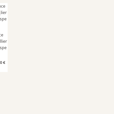
 :
est :
0 €.
42,50 €.
ce
lier
aspe
Le
00
€
prix
al
actuel
 :
est :
0 €.
28,00 €.