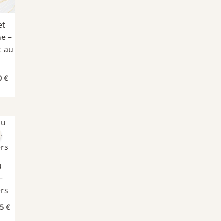
et
e –
c au
Le
0
€
x
prix
ial
actuel
t :
est :
00 €.
9,90 €.
u
–
rs
Le
75
€
prix