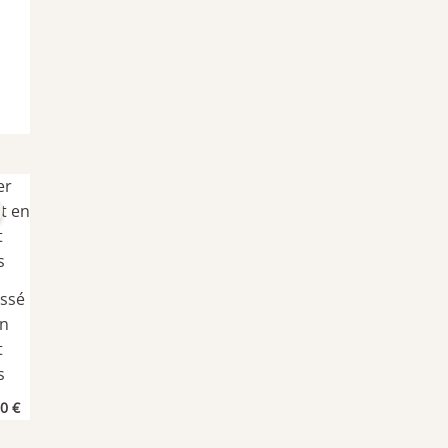
al
actuel
 :
est :
0 €.
44,75 €.
issé
en
t
s
Le
50
€
prix
al
actuel