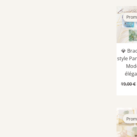
Prom
💎 Bra
style Pa
Mod
élég
19,00
€
Prom