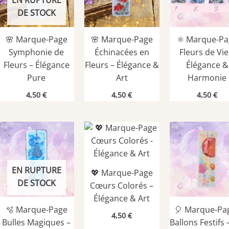
EN RUPTURE
DE STOCK
🌸 Marque-Page
🌸 Marque-Page
⚛️ Marque-Pa
Symphonie de
Échinacées en
Fleurs de Vie
Fleurs – Élégance
Fleurs – Élégance &
Élégance &
Pure
Art
Harmonie
4,50
€
4,50
€
4,50
€
EN RUPTURE
💖 Marque-Page
DE STOCK
Cœurs Colorés –
Élégance & Art
🫧 Marque-Page
🎈 Marque-Pa
4,50
€
Bulles Magiques –
Ballons Festifs 