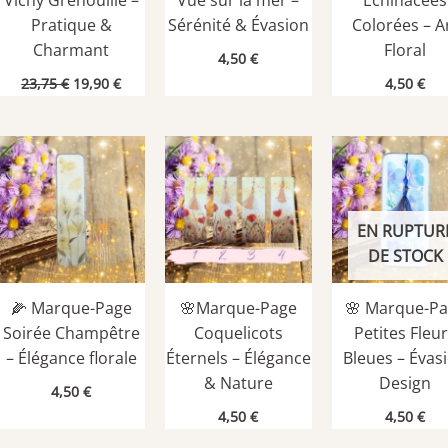
Vichy Grenouille –
Vue sur la mer –
Échinacées
Pratique &
Sérénité & Évasion
Colorées – A
Charmant
Floral
4,50
€
Le
Le
23,75
€
19,90
€
4,50
€
prix
prix
initial
actuel
était :
est :
.
23,75 €.
19,90 €.
EN RUPTUR
DE STOCK
🌽 Marque-Page
🌸Marque-Page
🌸 Marque-P
Soirée Champêtre
Coquelicots
Petites Fleu
– Élégance florale
Éternels – Élégance
Bleues – Évas
& Nature
Design
4,50
€
4,50
€
4,50
€