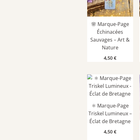
🌸 Marque-Page
Échinacées
Sauvages – Art &
Nature
4,50
€
⚛️ Marque-Page
Triskel Lumineux –
Éclat de Bretagne
4,50
€