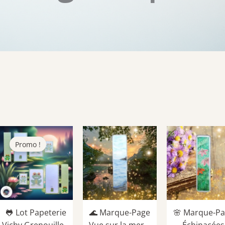
Promo !
🐸 Lot Papeterie
🌊 Marque-Page
🌸 Marque-P