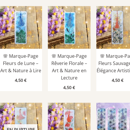
🌸 Marque-Page
🌸 Marque-Page
🌸 Marque-P
Fleurs de Lune –
Rêverie Florale –
Fleurs Sauvag
Art & Nature à Lire
Art & Nature en
Élégance Artist
Lecture
4,50
€
4,50
€
4,50
€