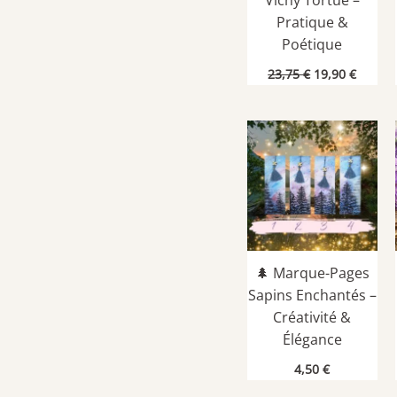
Vichy Tortue –
Pratique &
Poétique
Le
Le
23,75
€
19,90
€
prix
prix
initial
actuel
était :
est :
23,75 €.
19,90 €
🌲 Marque-Pages
Sapins Enchantés –
Créativité &
Élégance
4,50
€