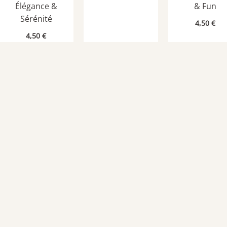
Élégance &
& Fun
Sérénité
4,50
€
4,50
€