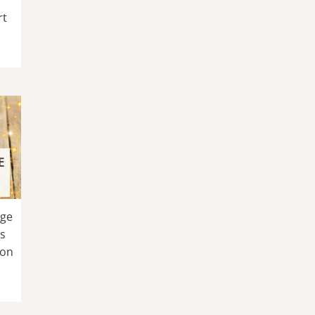
rt
E
age
rs
ion