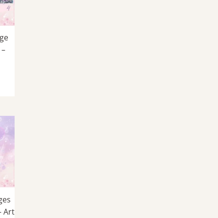
ge
 –
ges
– Art