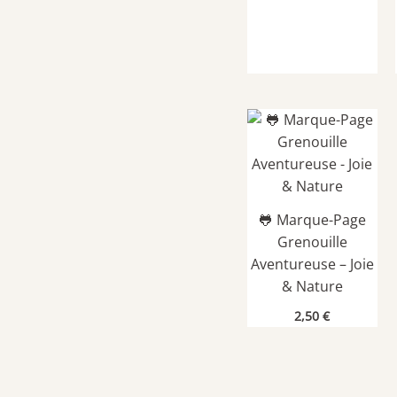
🐸 Marque-Page
Grenouille
Aventureuse – Joie
& Nature
2,50
€