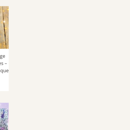
age
es –
ique