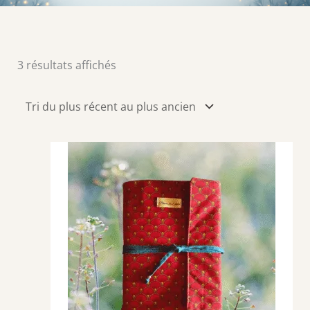
Trié
3 résultats affichés
du
plus
récent
au
plus
ancien