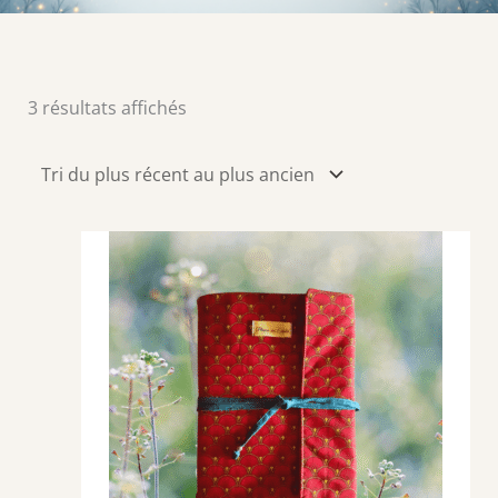
Trié
3 résultats affichés
du
plus
récent
au
plus
ancien