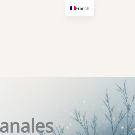
French
English
sanales