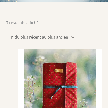
Trié
3 résultats affichés
du
plus
récent
au
plus
ancien