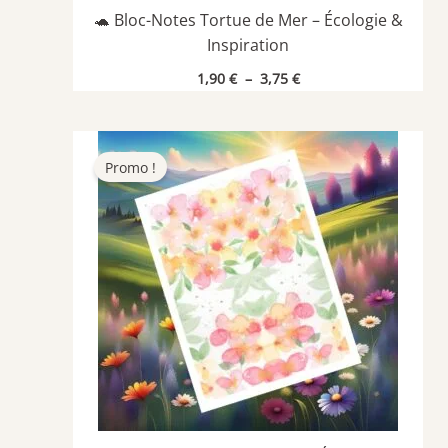
🐢 Bloc-Notes Tortue de Mer – Écologie &
Inspiration
Plage
1,90
€
–
3,75
€
de
prix :
1,90 €
à
3,75 €
Promo !