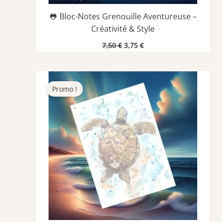
🐸 Bloc-Notes Grenouille Aventureuse –
Créativité & Style
Le
Le
7,50
€
3,75
€
prix
prix
initial
actuel
était :
est :
7,50 €.
3,75 €.
Promo !