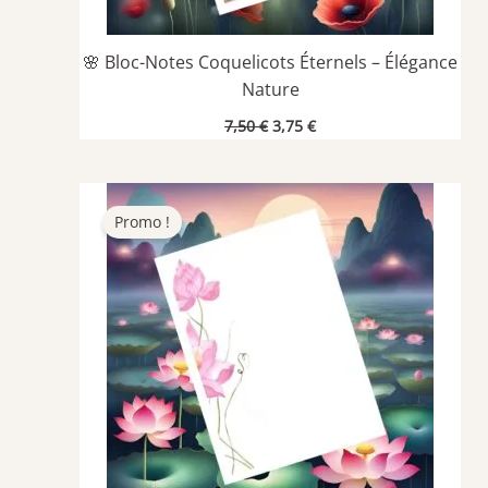
🌸 Bloc-Notes Coquelicots Éternels – Élégance
Nature
Le
Le
7,50
€
3,75
€
prix
prix
initial
actuel
était :
est :
7,50 €.
3,75 €.
Promo !