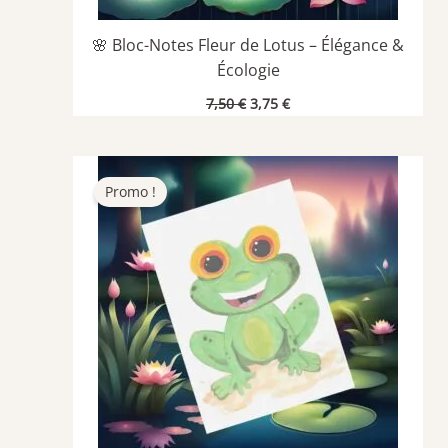
🌸 Bloc-Notes Fleur de Lotus – Élégance &
Écologie
Le
Le
7,50
€
3,75
€
prix
prix
initial
actuel
était :
est :
7,50 €.
3,75 €.
Promo !