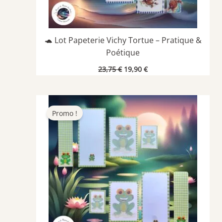
🐢 Lot Papeterie Vichy Tortue – Pratique &
Poétique
Le
Le
23,75
€
19,90
€
prix
prix
initial
actuel
était :
est :
23,75 €.
19,90 €.
Promo !