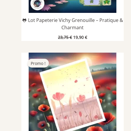
🐸 Lot Papeterie Vichy Grenouille – Pratique &
Charmant
Le
Le
23,75
€
19,90
€
prix
prix
initial
actuel
était :
est :
23,75 €.
19,90 €.
Promo !