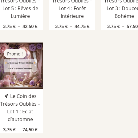
Trésors Oubliés –
Trésors Oubliés –
Trésors Oublié
Lot 5 : Rêves de
Lot 4 : Forêt
Lot 3 : Douce
Lumière
Intérieure
Bohème
Plage
Plage
3,75
€
–
42,50
€
3,75
€
–
44,75
€
3,75
€
–
57,5
de
de
prix :
prix :
3,75 €
3,75 €
à
à
42,50 €
44,75 €
Promo !
🍂 Le Coin des
Trésors Oubliés –
Lot 1 : Eclat
d’automne
Plage
3,75
€
–
74,50
€
de