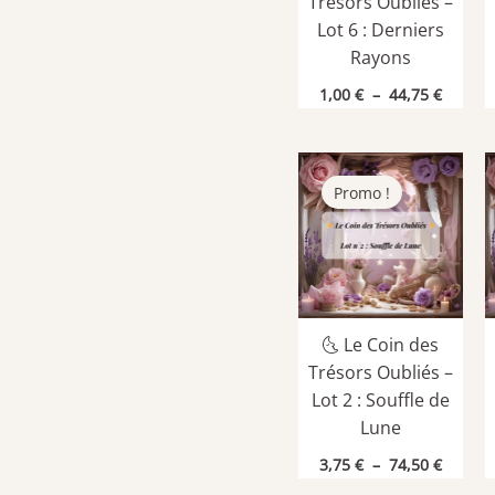
Trésors Oubliés –
Lot 6 : Derniers
Rayons
Plage
1,00
€
–
44,75
€
de
prix :
1,00 €
à
44,75 €
Promo !
🌜 Le Coin des
Trésors Oubliés –
Lot 2 : Souffle de
Lune
Plage
3,75
€
–
74,50
€
de